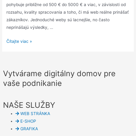
pohybuje približne od 500 € do 5000 € a viac, v závislosti od
rozsahu, kvality spracovania a toho, či má web reálne prinášať
zákazníkov. Jednoduché weby sú lacnejšie, no často
neprinášajú výsledky, …
Koľko
Čítajte viac »
stojí
web
stránka
Vytvárame digitálny domov pre
v
roku
vaše podnikanie
2026
(reálne
ceny)
NAŠE SLUŽBY
WEB STRÁNKA
E-SHOP
GRAFIKA