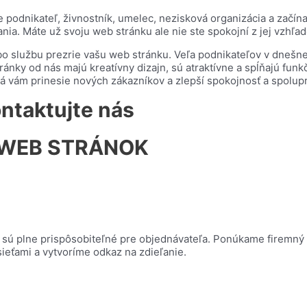
podnikateľ, živnostník, umelec, nezisková organizácia a začína
nia. Máte už svoju web stránku ale nie ste spokojní z jej vzhľa
o službu prezrie vašu web stránku. Veľa podnikateľov v dnešne
ánky od nás majú kreatívny dizajn, sú atraktívne a spĺňajú fun
á vám prinesie nových zákazníkov a zlepší spokojnosť a spolupr
ntaktujte nás
 WEB STRÁNOK
é sú plne prispôsobiteľné pre objednávateľa. Ponúkame firemný 
ieťami a vytvoríme odkaz na zdieľanie.