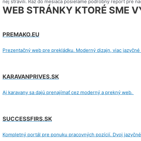
nej strávili. Raz do mesiaca posielame podrobný report pre na
WEB STRÁNKY KTORÉ SME VY
PREMAKO.EU
Prezentačný web pre prekládku. Moderný dizajn, viac jazyčn
KARAVANPRIVES.SK
Aj karavany sa dajú prenajímať cez moderný a prekný web.
SUCCESSFIRS.SK
Kompletný portál pre ponuku pracovných pozícií. Dvoj jazyčn