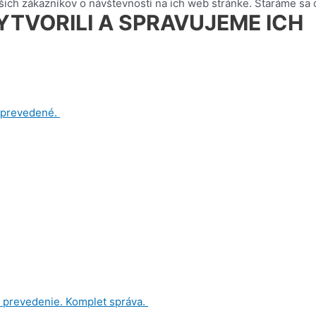
šich zákazníkov o návštevnosti na ich web stránke. Staráme sa o
TVORILI A SPRAVUJEME ICH
é prevedené.
é prevedenie. Komplet správa.